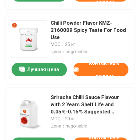
данные
Chilli Powder Flavor KMZ-
2160009 Spicy Taste For Food
Use
MOQ：25 кг
Цена：negotiable
контактные
Лучшая цена
данные
Sriracha Chilli Sauce Flavour
with 2 Years Shelf Life and
0.05%-0.15% Suggested
Addition Amount for Food
MOQ：20 кг
Цена：negotiable
контактные