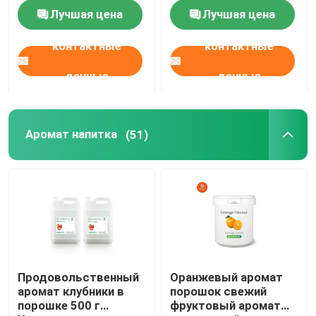
Лучшая цена
Лучшая цена
О нас
контактные
контактные
данные
данные
Путешествие фабрики
Проверка качества
Аромат напитка
(51)
Свяжитесь мы
Спросите цитату
Сладкий аромат
Продовольственный
Оранжевый аромат
аромат клубники в
порошок свежий
порошке 500 г
фруктовый аромат
Аромат напитка