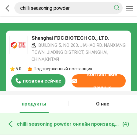
Shanghai FDC BIOTECH CO., LTD.
BUILDING 5, NO 263, JIAHAO RD, NANXIANG
TOWN, JIADING DISTRICT, SHANGHAI,
CHINA,КИТАЙ
5.0
Подтверженный поставщик
контактные
позвони сейчас
данные
продукты
О нас
chilli seasoning powder онлайн производство
(4)