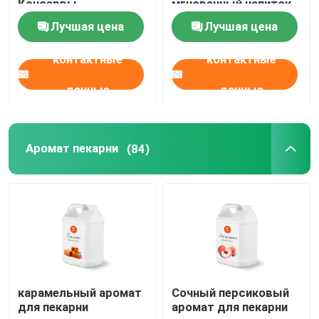
Консервы
мгновенный напиток
3-в-1 для напитка
Лучшая цена
Лучшая цена
Аромат пекарни
контактные
контактные
Приправы в порошке
данные
данные
Аромат молочных продуктов
Аромат пекарни
(84)
Кондитерские изделия
Естественный аромат
экстракты растений
карамельный аромат
Сочный персиковый
для пекарни
аромат для пекарни