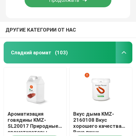
ДРУГИЕ КАТЕГОРИИ ОТ НАС
Сладкий аромат
(103)
Дом
Ароматизация
Вкус дыма KMZ-
Продукты
говядины KMZ-
2160108 Вкус
SL20017 Природные
хорошего качества
ароматизаторы
Вкус пищи
Видео