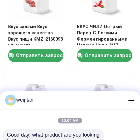
Вкус салами Вкус
ВКУС ЧИЛИ Острый
хорошего качества
Перец С Легкими
Вкус пищи KMZ-2160098
Ферментированными
жидкость
Нотами Чили KMZ-
2170029
Отправить запрос
Отправить запрос
weijitan
10:04 AM
Good day, what product are you looking 
KMZ-2170021 Куриный
Смешанная говядина в