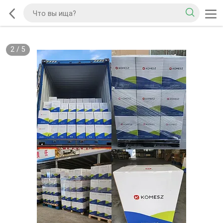
2
/
5