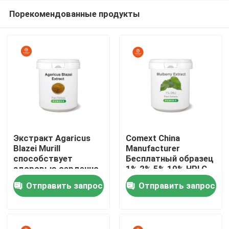
Порекомендованные продукты
Экстракт Agaricus
Comext China
Blazei Murill
Manufacturer
способствует
Бесплатный образец
Дом
здоровью сердечно-
1% 2% 5% 10% HPLC
сосудистой системы
1-Deoxynojirimycin Dnj
Отправить запрос
Отправить запрос
и функции печени
Порошок
Продукты
Полисахариды Morus
Alba Экстракт из
листьев белой
Видео