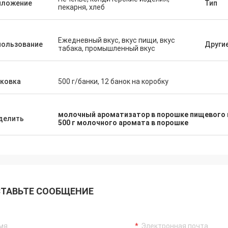
иложение
Тип
пекарня, хлеб
Ежедневный вкус, вкус пищи, вкус
пользование
Други
табака, промышленный вкус
аковка
500 г/банки, 12 банок на коробку
молочный ароматизатор в порошке пищевого 
делить
500 г молочного аромата в порошке
ТАВЬТЕ СООБЩЕНИЕ