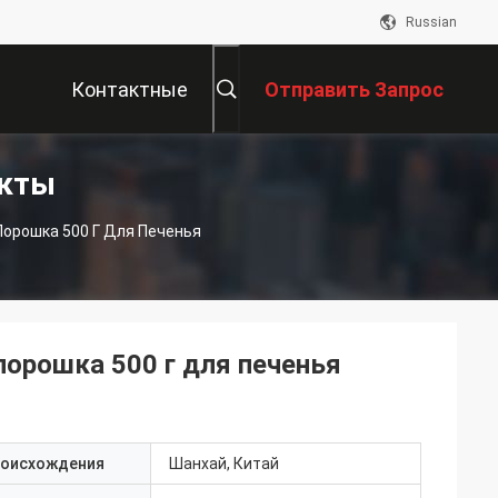
Russian
Контактные
Отправить Запрос
укты
Данные
орошка 500 Г Для Печенья
орошка 500 г для печенья
роисхождения
Шанхай, Китай