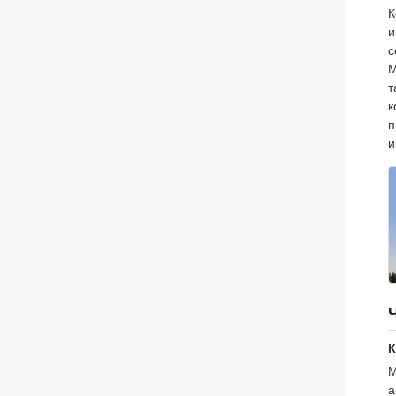
К
и
с
М
т
к
п
и
К
М
а