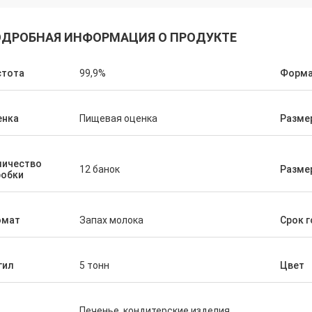
ДРОБНАЯ ИНФОРМАЦИЯ О ПРОДУКТЕ
стота
99,9%
Форм
енка
Пищевая оценка
Разме
личество
12 банок
Разме
робки
омат
Запах молока
Срок 
гил
5 тонн
Цвет
Печенье, кондитерские изделия,