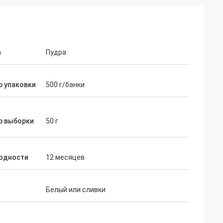
а
Пудра
р упаковки
500 г/банки
р выборки
50 г
годности
12 месяцев
Белый или сливки