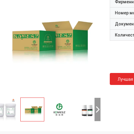
Фирменн
Номер м
Докумен
Количест
Лучшая