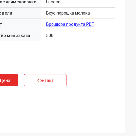
ое наименование
Lecocq
одели
Вкус порошка молока
т
Брошюра продукта PDF
во мин заказа
500
 Цена
Контакт