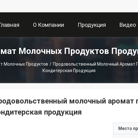
Главная
О Компании
Продукция
Видео
мат Молочных Продуктов Прод
траница
т Молочных Продуктов
/
Продовольственный Молочный Аромат П
Кондитерская Продукция
родовольственный молочный аромат п
ондитерская продукция
Место п