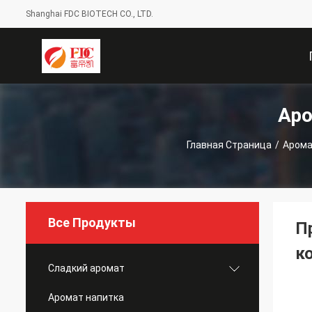
Shanghai FDC BIOTECH CO., LTD.
Аро
С
Главная Страница
/
Арома
Все Продукты
П
к
Сладкий аромат
Аромат напитка